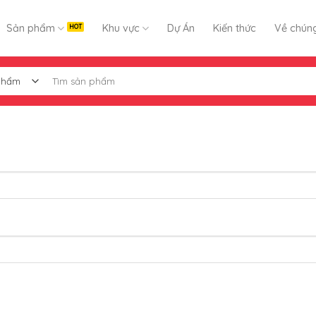
Sản phẩm
Khu vực
Dự Án
Kiến thức
Về chúng
Tìm
kiếm: