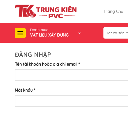
Skip
to
Trang Chủ
content
Danh mục
VẬT LIỆU XÂY DỰNG
ĐĂNG NHẬP
Tên tài khoản hoặc địa chỉ email
*
Mật khẩu
*