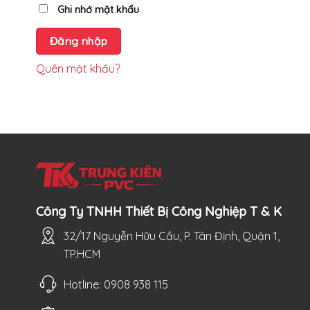
Ghi nhớ mật khẩu
Đăng nhập
Quên mật khẩu?
Công Ty TNHH Thiết Bị Công Nghiệp T & K
32/17 Nguyễn Hữu Cầu, P. Tân Định, Quận 1,
TP.HCM
Hotline: 0908 938 115